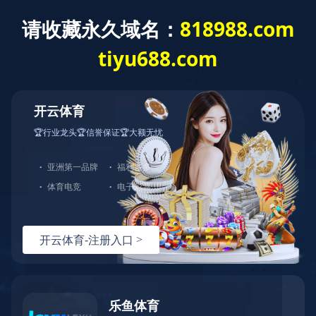
公司新闻
行业资讯
产品知识
万豪纸业集团举办庆“七•一”文艺演出活动
发布时间：2021-06-30
点击量：