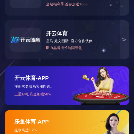
整台节目以大合唱、革命歌曲、诗朗诵等形式，歌颂党
的百年光辉历程，宣传了集团的发展成就，整台演出形式
活泼，内容精彩，博得了员工们的一致好评。通过举办庆
七一文艺演出，大力弘扬了党的辉煌成就，激发了广大员
工立足岗位，扎实工作的热情，集团广大党员干部员工纷
纷表示，要在各自的工作岗位上努力工作，以优异成绩庆
祝党的百年华诞，为集团的发展作出更大贡献。