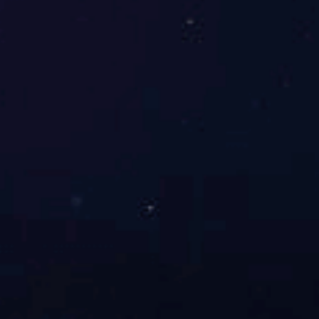
美国网友
关于我们
公司概况
公司场景
公司生产线
资质荣誉
企业文化
产品中心