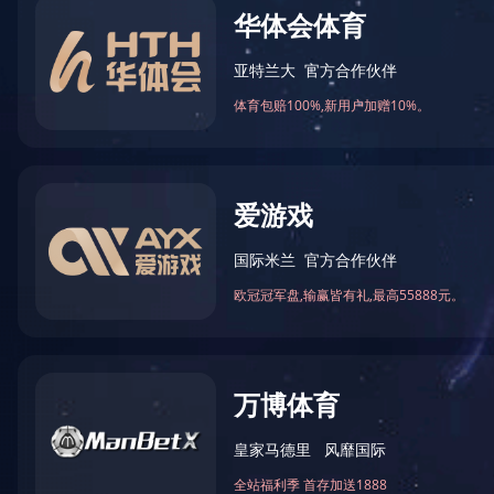
7月
5
日上午，深圳前海凯恩斯投资管理有限公司华
集团党委书记、董事长尹培农，总经理王红旗等陪同考
刘迎宾总经理一行深入龙德科技滤纸生产线进行了实
及企业发展前景等情况，通过对龙德公司实地考察和交
的滤纸产品达到国际先进水平，并迅速成为国内汽车滤