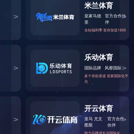
朐工信局党工委副书记姬光飞陪同下莅临集团考察调研，
设备、生产规模、产品性能、市场定位、核心竞争力以
以及国际先进水平的检验检测仪器，对公司在短期内生产
合作意向。
t">