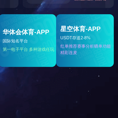
返回
导
2018-03-30
车用滤清器技术产品会展
2018-04-16
县总工会领导春节前夕到集团走访慰问
2023-01-19
2018-05-11
展览会
2018-05-13