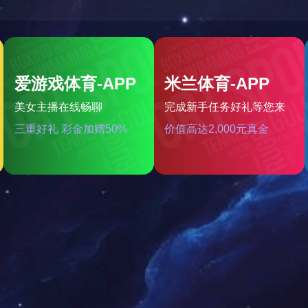
2018-03-24
北汽福田领导来我集团考察指
2018-04-03
龙德公司参加第二届广州国际
2018-08-05
新春送温暖 浓浓关爱情――
2018-04-22
顾建华来我集团调研工作
2018-05-11
集团参加2018中国国际焙烤