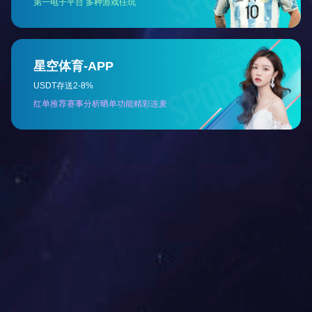
管理员
该内容暂无评论
美国网友
关于我们