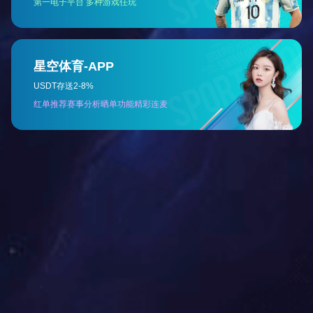
山东省制造业单项冠军（山东龙德复合材料科技股份有限公司）
山东省“专精特新”企业
公司场景
是中国造纸行业质量十佳企业、山东省百家著名企业集团公司和全
国消费者信得过产品单位