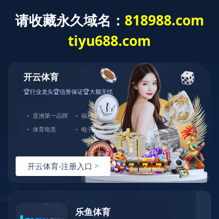
产品中心
集团现有滤纸生产线两条、特种纸生产线四条、铜版纸生产线一
条、文化纸生产线一条、生活纸加工生产线两条等其他设备
食品级包装用纸系列
工业滤纸系列
医疗用纸系列
特种纸系列