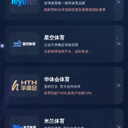
LEJING.COM
防油纸
蛋糕托纸
杯盖纸