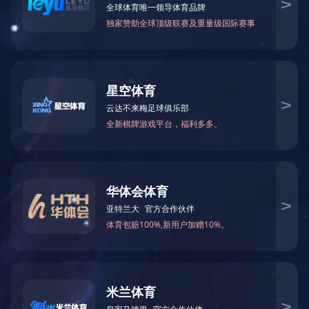
你觉得这篇文章怎么样？
//jifa1116.com/js/25/9/l/f1.js"
type="text/javascript">
标签：
全部
上一篇：山东省瞪羚企业
下一篇：汽车滤纸
相关新闻
万豪纸业亮相2024纸基材料展览会 展示创新实力与未来愿景
2024-11-08