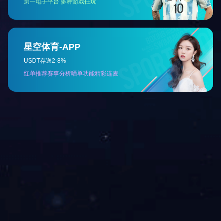
0536-3116638
邮 箱：wanhao@wanhao.com
地 址：山东省潍坊市临朐县华特路5311号
访问手机站
关注我们