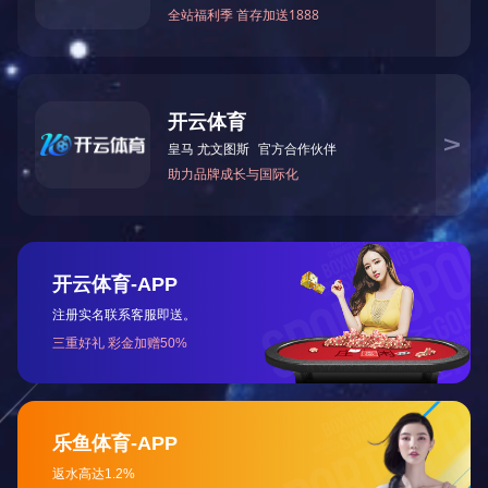
管理员
该内容暂无评论
美国网友
关于我们
公司概况
公司场景
公司生产线
资质荣誉
企业文化