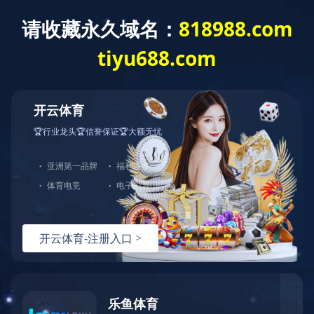
公司概况
公司场景
公司生产线
资质荣誉
下属公司
企业文化
山东省工业设计中心
发布时间：2024-11-01
点击量：